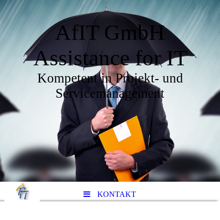
AfIT GmbH
Assistance for IT
Kompetent in Projekt- und
Servicemanagement
KONTAKT